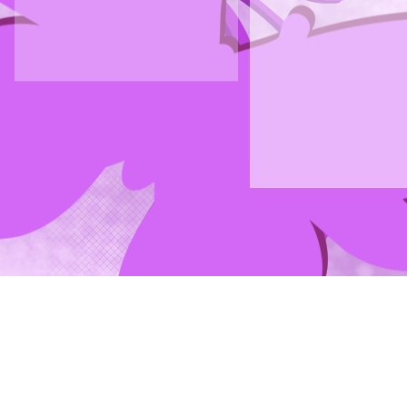
Connai
Et bien laissez-
de forêts verdoya
De Ceuta à Mar
Negro, c'est la
la côte Tétouan
ma