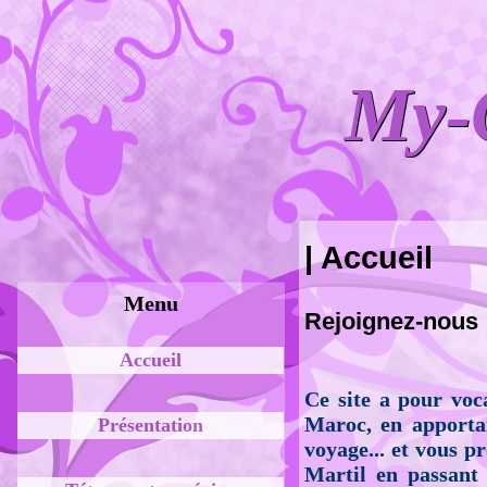
My-C
My-C
| Accueil
Menu
Rejoignez-nous 
Accueil
C
e site a pour voc
Maroc, en apportan
Présentation
voyage... et vous 
Martil en passan