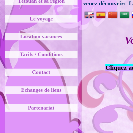
Tétouan et sa région
venez découvrir: 
Le voyage
Location vacances
V
Tarifs / Conditions
Cliquez a
Contact
Echanges de liens
Partenariat